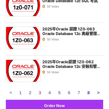
Oracle Database 12c SQL 考試
0
50 Votes
2025年Oracle 認證 1Z0-063
Oracle Database 12c 高級管理考
試
0
50 Votes
2025年Oracle認證 1Z0-062
Oracle Database 12c 安裝和管理
考試
0
50 Votes
<
1
2
3
4
5
6
7
8
>
Order Now