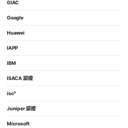
GIAC
Google
Huawei
IAPP
IBM
ISACA 認證
isc²
Juniper 認證
Microsoft