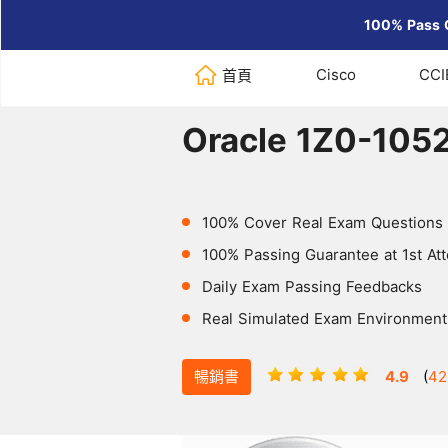
100% Pass 
Cisco
CCI
首頁
Home
>
Oracle
>
Oracle 1Z0-105
Oracle 1Z0-105
100% Cover Real Exam Questions
100% Passing Guarantee at 1st At
Daily Exam Passing Feedbacks
Real Simulated Exam Environment
暢銷書
4.9
(
42