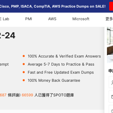
Cisco, PMP, ISACA, CompTIA, AWS Practice Dumps on SALE!
E Lab
PMI
AWS
Microsoft
更多
2-24
2-24
100% Accurate & Verified Exam Answers
tempt
Average 5-7 Days to Practice & Pass
申
Fast and Free Updated Exam Dumps
100% Money Back Guarantee
687
條評論)
66599
人已獲得了SPOTO題庫