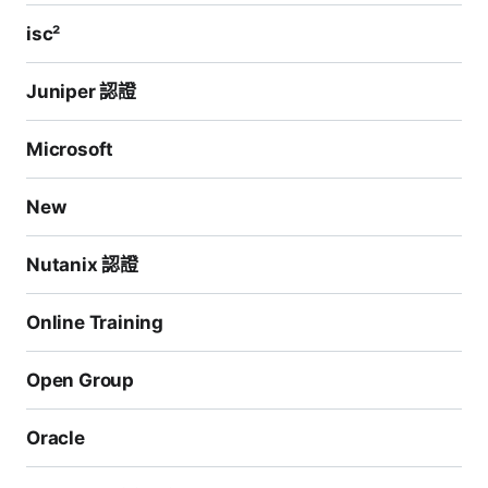
isc²
Juniper 認證
Microsoft
New
Nutanix 認證
Online Training
Open Group
Oracle