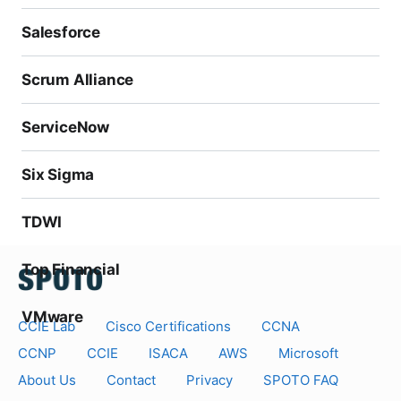
Salesforce
Scrum Alliance
ServiceNow
Six Sigma
TDWI
Top Financial
VMware
CCIE Lab
Cisco Certifications
CCNA
CCNP
CCIE
ISACA
AWS
Microsoft
About Us
Contact
Privacy
SPOTO FAQ