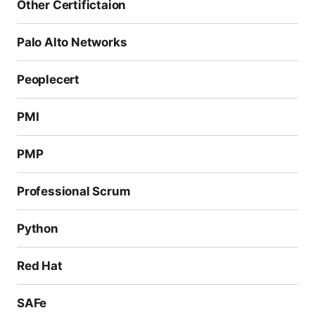
Other Certifictaion
Palo Alto Networks
Peoplecert
PMI
PMP
Professional Scrum
Python
Red Hat
SAFe