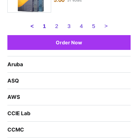
5.00
51 Votes
<
1
2
3
4
5
>
Order Now
Aruba
ASQ
AWS
CCIE Lab
CCMC