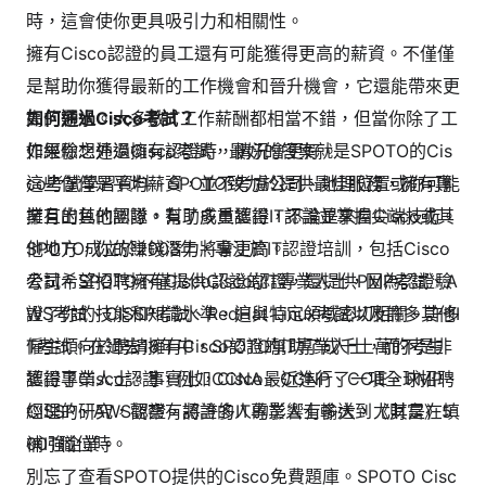
時，這會使你更具吸引力和相關性。
擁有Cisco認證的員工還有可能獲得更高的薪資。不僅僅
是幫助你獲得最新的工作機會和晉升機會，它還能帶來更
高的薪水。大多數IT工作薪酬都相當不錯，但當你除了工
如何通過Cisco考試？
作經驗之外還擁有認證時，情況會更好。
如果你想通過Cisco考試，最好的答案就是SPOTO的Cis
這些僅僅是平均薪資，並不考慮公司、地理位置或你可能
co考試學習資料。SPOTO致力於提供最佳服務，擁有專
擁有的其他認證。有了多重認證，不論是來自Cisco或其
業且出色的團隊，幫助成員獲得IT認證並掌握尖端技術。
他地方，你的賺錢潛力將會更高。
SPOTO成立於2003年，專注於IT認證培訓，包括Cisco
公司希望招聘擁有Cisco認證的IT專業人士，因為認證驗
考試。SPOTO不僅提供Cisco認證，還提供PMP考試、A
證了你的技能和知識水準，這與特定領域密切相關。許多
WS考試、CISSP考試、RedHat Linux考試以及許多其他I
僱主傾向於聘請擁有Cisco認證的IT專業人士，而不是非
T考試。在過去18年中，SPOTO幫助了成千上萬的考生
認證專業人士。事實上，Cisco最近進行了一項全球招聘
獲得了Cisco認證，例如CCNA、CCNP、CCIE、PMP、
經理的研究，觀察有認證的人的影響有多大，尤其是在填
CISSP、AWS認證，將許多IT專業人士輸送到《財富》5
補IT職位時。
00強企業。
別忘了查看SPOTO提供的Cisco免費題庫。SPOTO Cisc