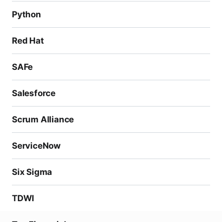
Python
Red Hat
SAFe
Salesforce
Scrum Alliance
ServiceNow
Six Sigma
TDWI