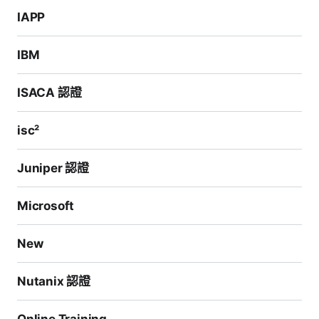
IAPP
IBM
ISACA 認證
isc²
Juniper 認證
Microsoft
New
Nutanix 認證