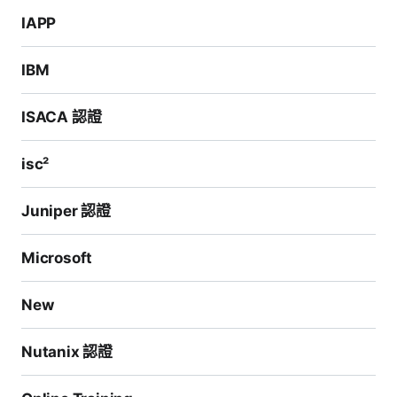
IAPP
IBM
ISACA 認證
isc²
Juniper 認證
Microsoft
New
Nutanix 認證