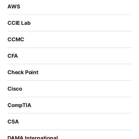
AWS
CCIE Lab
CCMC
CFA
Check Point
Cisco
CompTIA
CSA
DAMA International