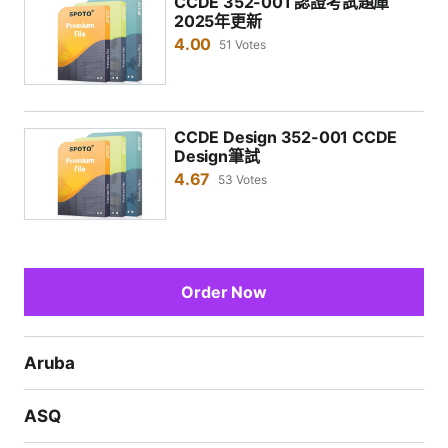
CCDE 352-001 認證考試題庫
2025年更新
4.00
51 Votes
CCDE Design 352-001 CCDE
Design筆試
4.67
53 Votes
Order Now
Aruba
ASQ