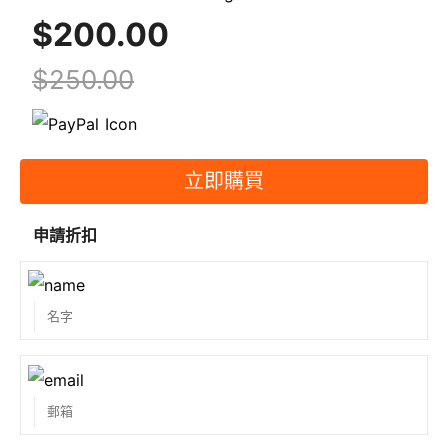
$200.00
如何獲得折扣？
在某些特別日子總會有一些特別的折扣。如果您有興趣
$250.00
並希望購買三種或更多產品，請聯繫
support@spoto.net
獲得折扣，並定期查看我們的網
站。
第三方能從您的網站上看到客戶的資訊嗎？
立即購買
不，他們不能。SPOTO 尊重每位客戶的隱私權。我們
申請折扣
的系統完全安全，我們不會與第三方共享任何資訊。