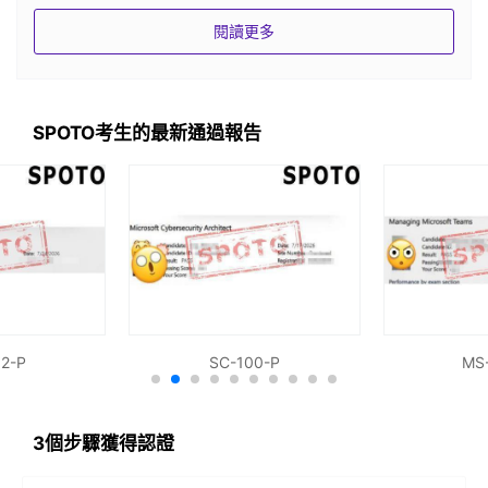
閱讀更多
100% 準確的問題
SPOTO提供模擬考試真題_選擇題、拖拽題、模擬題
SPOTO考生的最新通過報告
IT認證專家認證
所有模擬測試都有準確的答案，並由擁有 18 年以上 IT
經驗的 IT 認證專家團隊驗證。
最新的考試題庫/練習測試
購買後，我們將確保您獲得最新且完整的考試材料以通
過考試。
2-P
SC-100-P
MS
快速通過認證考試
只要三五天考完，把習題答對，答對就夠了。
3個步驟獲得認證