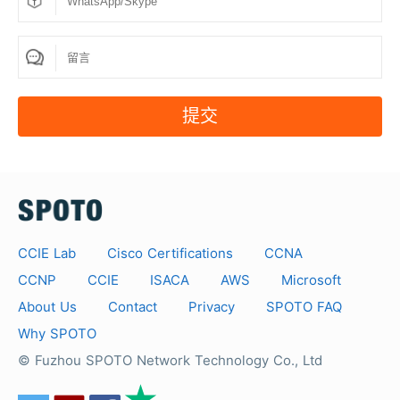
6. 我今天考試沒及格。 我應該怎麼辦？
如果第一次不及格，可以申請免費延期，為考試做準
備。 服務將在確定您的下一次考試日期後延長您的服務
提交
時間。
7. 誰需要CCNA 安全考試題庫？
CCNA安全認證題庫可供想成為CCNA安全認證、考試
CCIE Lab
Cisco Certifications
CCNA
助手的專業人士使用。
CCNP
CCIE
ISACA
AWS
Microsoft
About Us
Contact
Privacy
SPOTO FAQ
8. 我可以從 CCNA 安全認證實踐考試中學到什麼？
Why SPOTO
© Fuzhou SPOTO Network Technology Co., Ltd
此動手測試中涵蓋的問題將幫助您測試您在高級雲計算