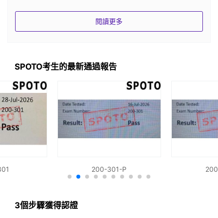
100% 準確的問題
閱讀更多
SPOTO為CCNA安全實操考試提供CCNA安全真題：選
擇題、拖放題、模擬題
SPOTO考生的最新通過報告
IT認證專家
所有 CCNA 安全實踐測試都有準確的答案，並由研究
CCNA 安全認證至少 20 年的 IT 認證專家團隊驗證。
最新的考試題庫/練習測試
301
200-301-P
200
購買後，我們將確保您獲得最新且完整的考試材料以通
過考試。
3個步驟獲得認證