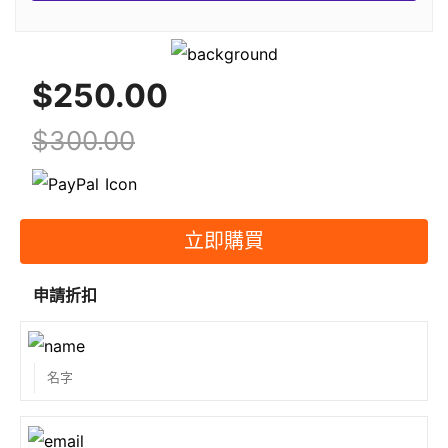
3.問題多久更新一次？
$250.00
我們總是盡量提供最新的題庫，題庫的更新取決於不同
$300.00
廠商實際題庫的變化。 一旦我們知道 CCNP 考試題庫
的變化，我們會盡力盡快更新產品。
4.如何準備考試？
立即購買
SPOTO的導師會根據您的情況制定學習時間表。 我們
申請折扣
將為您提供最好的服務，並提供專業的團隊來幫助您的
學習。
5. SPOTO是騙子嗎？