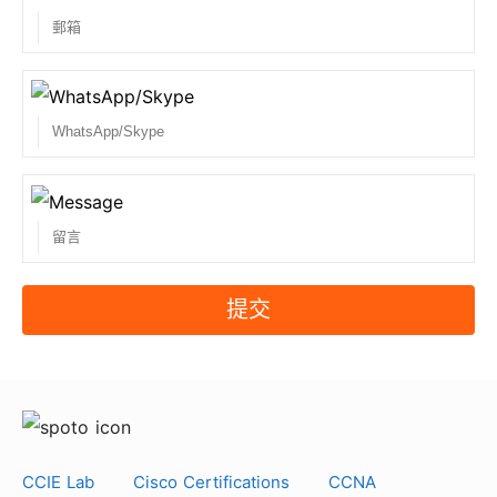
不！ SPOTO是全球傑出的IT培訓領導者。 它的使命是
幫助所有想要獲得認證的考生一次通過考試。 相信
SPOTO！
6. 通過率如何？
SPOTO 是全球 IT 培訓的領導者。 我們每天幫助所有
考生成功通過考試。 SPOTO 的候選人每天都在通過他
們的認證考試。 我們確保您能順利通過考試。
提交
7、服務期限是多久？
服務期為8天。 如果您的考試題庫已過期，您需要付款
續訂。 所以你最好盡快準備考試。
CCIE Lab
Cisco Certifications
CCNA