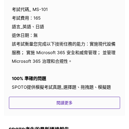
考試代碼_ MS-101
考試費用：165
語言_英語、日語
退休日期：無
該考試衡量您完成以下技術任務的能力：實施現代設備
服務； 實施 Microsoft 365 安全和威脅管理； 並管理
Microsoft 365 治理和合規性。
100% 準確的問題
SPOTO提供模擬考試真題_選擇題、拖拽題、模擬題
IT認證專家認證
閱讀更多
所有模擬測試都有準確的答案，並由擁有 18 年以上 IT
經驗的 IT 認證專家團隊驗證。
最新的考試題庫/練習測試