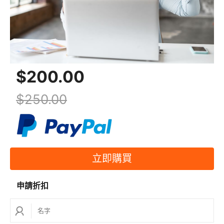
6. 如何延長我的過期題庫？
如果您的服務期屆滿，您可以支付費用以延長您的服務
期
7.題庫格式是什麼？
$200.00
筆試形式為VCE，與真題形式相似； 您可以在遠程服務
器上練習書面題庫。
$250.00
8.如何練習題庫？
書面題庫在遠程服務器上進行練習。我們的遠程服務器
每天 24 小時提供研究/審查訪問權限。付款後，我們將
發送一個帳戶登錄遠程服務器。
立即購買
9. 我怎樣才能得到折扣？
在一些特殊的日子裡，總會有一些特別的折扣。如果您
申請折扣
有興趣並想購買三種或更多產品，請聯繫
support@spoto.net 以獲得折扣並定期訪問我們的網
站。