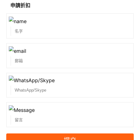
申請折扣
6. 通過率如何？
SPOTO 是全球 IT 培訓的領導者。 我們每天幫助所有
考生成功通過考試。 SPOTO 的候選人每天都在通過他
們的認證考試。 我們確保您能順利通過考試。
7、服務期限是多久？
服務期為8天。 如果您的考試題庫已過期，您需要付款
續訂。 所以你最好盡快準備考試。