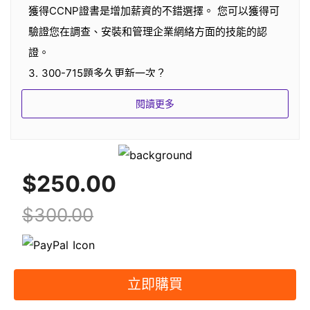
獲得CCNP證書是增加薪資的不錯選擇。 您可以獲得可
驗證您在調查、安裝和管理企業網絡方面的技能的認
證。
3. 300-715題多久更新一次？
我們總是盡量提供最新的題庫，題庫的更新取決於不同
閱讀更多
廠商實際題庫的變化。 一旦我們知道 CCNP 考試題庫
的變化，我們會盡力盡快更新產品。
4. 如何準備 300-715 考試？
$250.00
SPOTO的導師會根據您的情況制定學習時間表。 我們
將為您提供最好的服務，並提供專業的團隊來幫助您的
$300.00
學習。
5. SPOTO是騙子嗎？
不！ SPOTO是全球傑出的IT培訓領導者。 它的使命是
幫助所有想要獲得認證的考生一次通過考試。 相信斯波
立即購買
托！