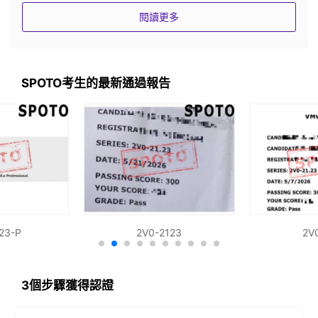
閱讀更多
配置和管理 vSphere 6.x 存儲
部署和管理虛擬機和 vApp
建立和維護可用性和資源管理功能
SPOTO考生的最新通過報告
執行 vSphere 6.x 實施的基本故障排除
執行 vSphere 實施的基本監控
23-P
2V0-2123
2V
3個步驟獲得認證