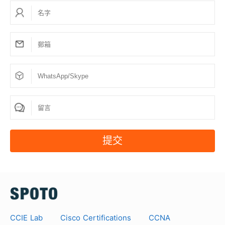
筆試形式為VCE，與真題形式相似； 您可以在遠程服務
器上練習書面題庫。
8.如何練習題庫？
書面題庫在遠程服務器上進行練習。我們的遠程服務器
每天 24 小時提供研究/審查訪問權限。付款後，我們將
發送一個帳戶登錄遠程服務器。
9. 我怎樣才能得到折扣？
在一些特殊的日子裡，總會有一些特別的折扣。如果您
有興趣並想購買三種或更多產品，請聯繫
提交
support@spoto.net 以獲得折扣並定期訪問我們的網
站。
10. 第三方可以從您的網站看到您的客戶信息嗎？
不，他們不能。 SPOTO 尊重每位客戶的隱私權。我們
的系統是完全安全的，我們不會與第三方共享任何信
息。
CCIE Lab
Cisco Certifications
CCNA