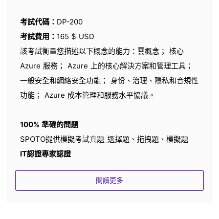
考試代碼：
DP-200
考試費用：
165 $ USD
該考試衡量您描述以下概念的能力：雲概念； 核心
Azure 服務； Azure 上的核心解決方案和管理工具；
一般安全和網絡安全功能； 身份、治理、隱私和合規性
功能； Azure 成本管理和服務水平協議。
100% 準確的問題
SPOTO提供模擬考試真題_選擇題、拖拽題、模擬題
IT認證專家認證
所有模擬測試都有準確的答案，並由擁有 18 年以上 IT
閱讀更多
經驗的 IT 認證專家團隊驗證。
最新的考試題庫/練習測試
購買後，我們將確保您獲得最新且完整的考試材料以通