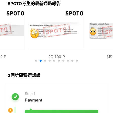
SPOTO考生的最新通過報告
過考試。
快速通過認證考試
只要三五天考完，把習題答對，答對就夠了。
2-P
SC-100-P
MS
3個步驟獲得認證