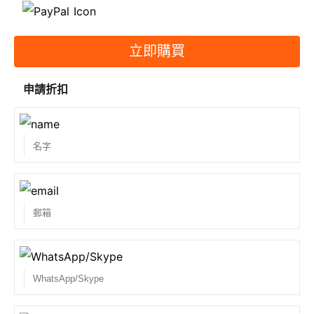
練習三天題庫。
6. 如何延長我的過期產品？
如果您的服務期屆滿，您可以支付費用以延長您的服務
立即購買
期
申請折扣
7.題庫格式是什麼？
筆試形式為VCE，與真題形式相似； 您可以在遠程服務
器上練習書面題庫。
8.如何練習題庫？
書面題庫在遠程服務器上進行練習。 我們的遠程服務器
每天 24 小時提供研究/審查訪問權限。 付款後我們會
發送一個賬號登錄遠程服務器。
9. 我怎樣才能得到折扣？
在一些特殊的日子裡，總會有一些特別的折扣。 如果您
有興趣並想購買三種或更多產品，請聯繫
support@spoto.net 以獲得折扣並定期訪問我們的網